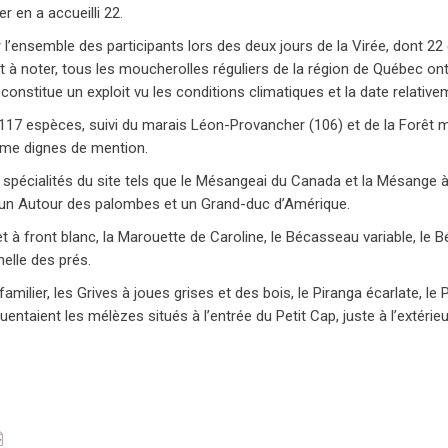
 en a accueilli 22.
l’ensemble des participants lors des deux jours de la Virée, dont 22
t à noter, tous les moucherolles réguliers de la région de Québec ont
i constitue un exploit vu les conditions climatiques et la date relative
c 117 espèces, suivi du marais Léon-Provancher (106) et de la Forêt 
me dignes de mention.
spécialités du site tels que le Mésangeai du Canada et la Mésange à t
 un Autour des palombes et un Grand-duc d’Amérique.
 front blanc, la Marouette de Caroline, le Bécasseau variable, le Béca
nelle des prés.
milier, les Grives à joues grises et des bois, le Piranga écarlate, le
entaient les mélèzes situés à l’entrée du Petit Cap, juste à l’extérieu