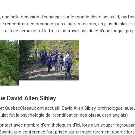
rs, une belle occasion d’échanger sur le monde des oiseaux et, parfo
n de rencontrer des ornithologues d’autres régions, en plus du plaisi
la fin de semaine fut le fruit d’un travail assidu et d’une longue pr
e David Allen Sibley
 et QuébecOiseaux ont accueilli David Allen Sibley, ornithologue, aute
jet fut la psychologie de l'identification des oiseaux (en anglais).
n contact avec nombre d'ornithologues d'ici, lors d'un souper regro
résenta une conférence fort prisée sur un sujet rarement abordé lors 