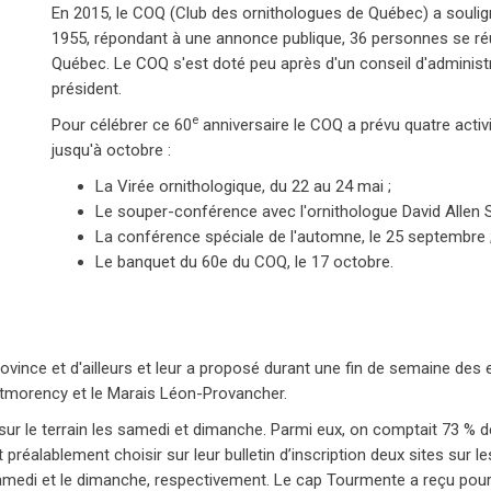
En 2015, le COQ (Club des ornithologues de Québec) a soulig
1955, répondant à une annonce publique, 36 personnes se réu
Québec. Le COQ s'est doté peu après d'un conseil d'adminis
président.
e
Pour célébrer ce 60
anniversaire le COQ a prévu quatre acti
jusqu'à octobre :
La Virée ornithologique, du 22 au 24 mai ;
Le souper-conférence avec l'ornithologue David Allen Si
La conférence spéciale de l'automne, le 25 septembre 
Le banquet du 60e du COQ, le 17 octobre.
vince et d'ailleurs et leur a proposé durant une fin de semaine des e
ntmorency et le Marais Léon-Provancher.
sur le terrain les samedi et dimanche. Parmi eux, on comptait 73 %
préalablement choisir sur leur bulletin d’inscription deux sites sur les
amedi et le dimanche, respectivement. Le cap Tourmente a reçu pou