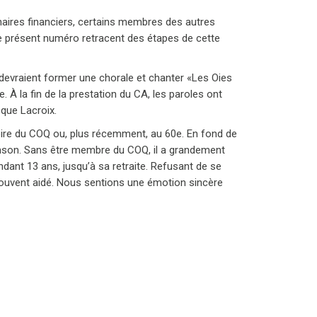
naires financiers, certains membres des autres
e présent numéro retracent des étapes de cette
 devraient former une chorale et chanter «Les Oies
À la fin de la prestation du CA, les paroles ont
sque Lacroix.
toire du COQ ou, plus récemment, au 60e. En fond de
mson. Sans être membre du COQ, il a grandement
dant 13 ans, jusqu’à sa retraite. Refusant de se
si souvent aidé. Nous sentions une émotion sincère