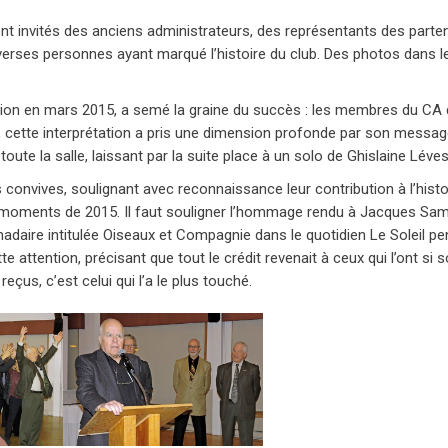
nt invités des anciens administrateurs, des représentants des parte
verses personnes ayant marqué l’histoire du club. Des photos dans l
réunion en mars 2015, a semé la graine du succès : les membres du CA
cette interprétation a pris une dimension profonde par son message. 
toute la salle, laissant par la suite place à un solo de Ghislaine Léve
s convives, soulignant avec reconnaissance leur contribution à l’his
s moments de 2015. Il faut souligner l’hommage rendu à Jacques Sa
daire intitulée Oiseaux et Compagnie dans le quotidien Le Soleil pen
tte attention, précisant que tout le crédit revenait à ceux qui l’ont 
eçus, c’est celui qui l’a le plus touché.