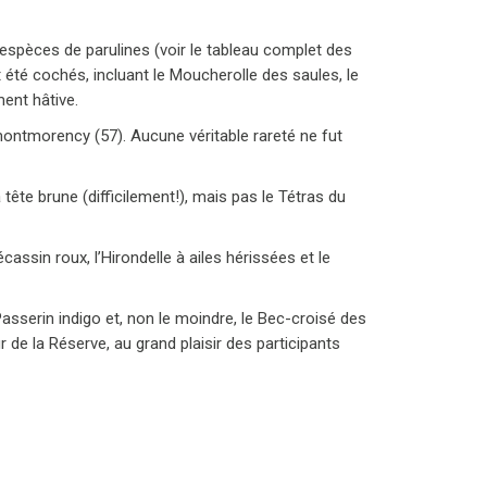
 espèces de parulines (voir le tableau complet des
 été cochés, incluant le Moucherolle des saules, le
ment hâtive.
montmorency (57). Aucune véritable rareté ne fut
ête brune (difficilement!), mais pas le Tétras du
ssin roux, l’Hirondelle à ailes hérissées et le
 Passerin indigo et, non le moindre, le Bec-croisé des
r de la Réserve, au grand plaisir des participants