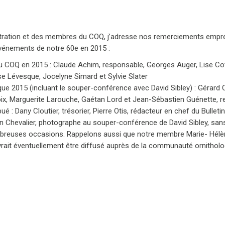
istration et des membres du COQ, j’adresse nos remerciements empre
 événements de notre 60e en 2015 :
du COQ en 2015 : Claude Achim, responsable, Georges Auger, Lise Cot
e Lévesque, Jocelyne Simard et Sylvie Slater
que 2015 (incluant le souper-conférence avec David Sibley) : Gérard 
roix, Marguerite Larouche, Gaétan Lord et Jean-Sébastien Guénette,
 : Dany Cloutier, trésorier, Pierre Otis, rédacteur en chef du Bullet
n Chevalier, photographe au souper-conférence de David Sibley, san
breuses occasions. Rappelons aussi que notre membre Marie- Hélène
rait éventuellement être diffusé auprès de la communauté ornithol