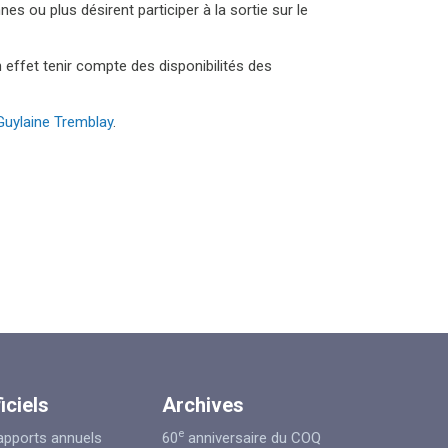
s ou plus désirent participer à la sortie sur le
en effet tenir compte des disponibilités des
Guylaine Tremblay
.
iciels
Archives
e
apports annuels
60
anniversaire du COQ